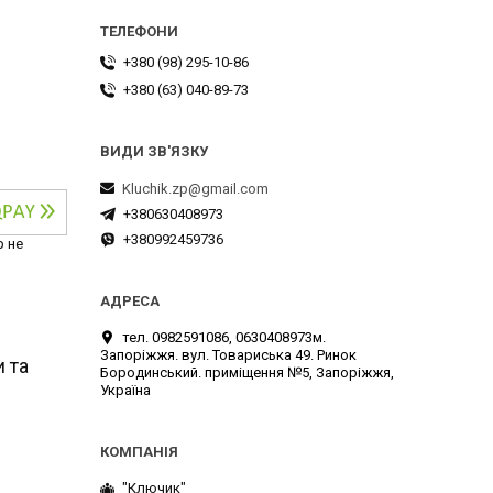
+380 (98) 295-10-86
+380 (63) 040-89-73
Kluchik.zp@gmail.com
+380630408973
+380992459736
р не
тел. 0982591086, 0630408973м.
Запоріжжя. вул. Товариська 49. Ринок
 та
Бородинський. приміщення №5, Запоріжжя,
Україна
"Ключик"