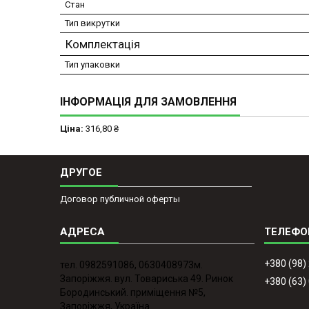
Стан
Тип викрутки
Комплектація
Тип упаковки
ІНФОРМАЦІЯ ДЛЯ ЗАМОВЛЕННЯ
Ціна:
316,80 ₴
ДРУГОЕ
Договор публичной оферты
+380 (98)
тел. 0982591086, 0630408973м.
Запоріжжя. вул. Товариська 49. Ринок
+380 (63)
Бородинський. приміщення №5,
Запоріжжя, Україна