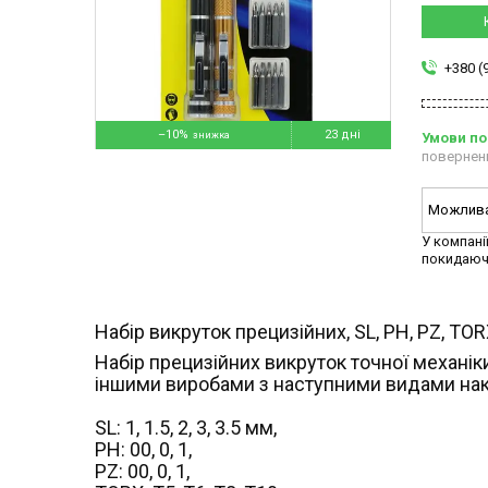
+380 (
–10%
23 дні
повернен
У компані
покидаюч
Набір викруток прецизійних, SL, PH, PZ, TOR
Набір прецизійних викруток точної механік
іншими виробами з наступними видами нак
SL: 1, 1.5, 2, 3, 3.5 мм,
PH: 00, 0, 1,
PZ:
00, 0, 1,