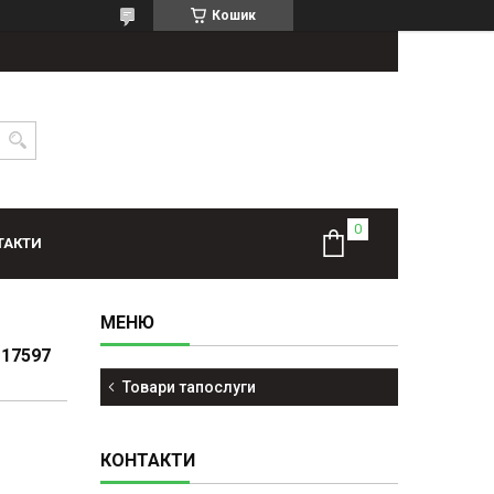
Кошик
ТАКТИ
117597
Товари тапослуги
КОНТАКТИ