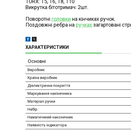
TORX: Т5, Т6, Т8, Т10
Викрутка бітотримач: 2шт.
Поворотні
головки
на кінчиках ручок.
Поздовжні ребра на
ручках
загартовані стр
ХАРАКТЕРИСТИКИ
Основні
Виробник
Країна виробник
Діелектричне покриття
Маркування накінечника
Матеріал ручки
Набір
Намагнічений наконечник
Наявність індикатора