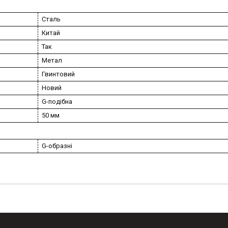
Сталь
Китай
Так
Метал
Гвинтовий
Новий
G-подібна
50 мм
G-образні