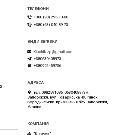
+380 (98) 295-10-86
+380 (63) 040-89-73
Kluchik.zp@gmail.com
+380630408973
+380992459736
 з
тел. 0982591086, 0630408973м.
Запоріжжя. вул. Товариська 49. Ринок
Бородинський. приміщення №5, Запоріжжя,
Україна
"Ключик"