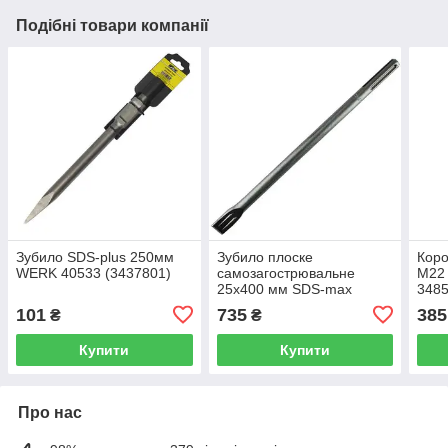
Подібні товари компанії
Зубило SDS-plus 250мм
Зубило плоске
Коро
WERK 40533 (3437801)
самозагострювальне
М22
25х400 мм SDS-max
348
Haisser 106579 (3417212)
(WE
101
735
385
₴
₴
Купити
Купити
Про нас