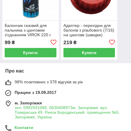
Балончик газовий для
Адаптер - перехідни для
пальника з цанговим
балонів з різьбового (7/16)
з'єднанням VIROK 220 г.
на цангове (швидке)
44V152
з'єднання [360] Virok
99
219
₴
₴
44V172
Купити
Купити
Про нас
98% позитивних з 378 відгуків за рік
Працює з 19.09.2017
м. Запоріжжя
тел. 0982591086, 0630408973м. Запоріжжя. вул.
Товариська 49. Ринок Бородинський. приміщення №5,
Запоріжжя, Україна
Контакти