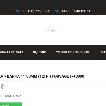
+380 (98) 295-10-86
+380 (63) 040-89-73
ВКА ТА ОПЛАТА
ВІДГУКИ
УМОВИ ПОВЕРНЕННЯ
КОН
А УДАРНА 1", 80ММ (12ГР.) FORSAGE F-48880
 ₴
ті
Код:
57509
Купити