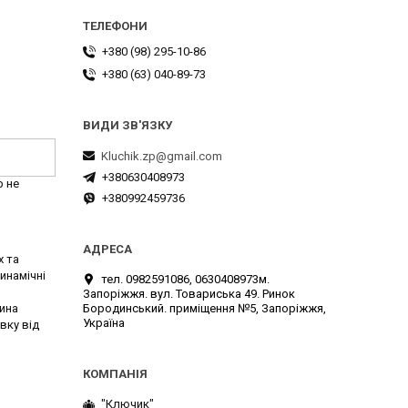
+380 (98) 295-10-86
+380 (63) 040-89-73
Kluchik.zp@gmail.com
+380630408973
р не
+380992459736
х та
инамічні
тел. 0982591086, 0630408973м.
Запоріжжя. вул. Товариська 49. Ринок
Бородинський. приміщення №5, Запоріжжя,
тина
Україна
вку від
"Ключик"