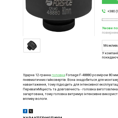
+380 (
повернен
У компані
покидаюч
Ударна 12-гранна
головка
Forsage F-48880 розміром 80 мм
пневматичних гайковертів. Вона знадобиться для монтажу
навантаження, тому підходить для інтенсивної експлуатац
ПеревагиМіцність та довговічність - головка виготовлена
загартована, тому головка витримує інтенсивне використ
впливу вологи.