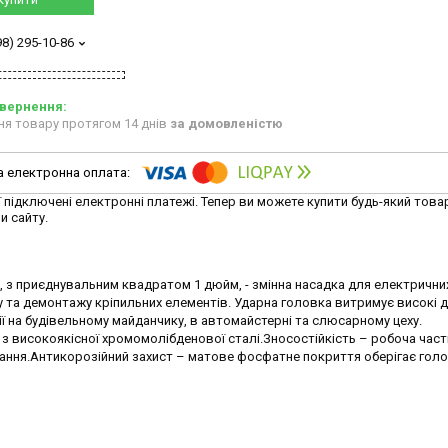
98) 295-10-86
ня товару протягом 14 днів
за домовленістю
ї підключені електронні платежі. Тепер ви можете купити будь-який това
и сайту.
, з приєднувальним квадратом 1 дюйм, - змінна насадка для електрични
 та демонтажу кріпильних елементів. Ударна головка витримує високі д
ії на будівельному майданчику, в автомайстерні та слюсарному цеху.
 з високоякісної хромомолібденової сталі.Зносостійкість – робоча час
ання.Антикорозійний захист – матове фосфатне покриття оберігає голо