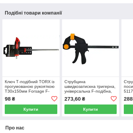
Подібні товари компанії
Ключ Т-подібний TORX із
Струбцина
Стру
прогумованою рукояткою
швидкозатискна тригерна,
поси
T30х150мм Forsage F-
універсальна F-подібна,
511
76730G
150х60 мм пластиковий
98
273,60
288
₴
₴
корпус Sigma 4243211
Купити
Купити
Про нас