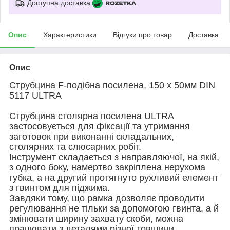
Доступна доставка
Опис
Характеристики
Відгуки про товар
Доставка
Опис
Струбцина F-подібна посилена, 150 х 50мм DIN
5117 ULTRA
Струбцина столярна посилена ULTRA
застосовується для фіксації та утримання
заготовок при виконанні складальних,
столярних та слюсарних робіт.
Інструмент складається з направляючої, на якій,
з одного боку, намертво закріплена нерухома
губка, а на другий протягнуто рухливий елемент
з гвинтом для піджима.
Завдяки тому, що рамка дозволяє проводити
регулювання не тільки за допомогою гвинта, а й
змінювати ширину захвату скоби, можна
працювати з деталями різної товщини.