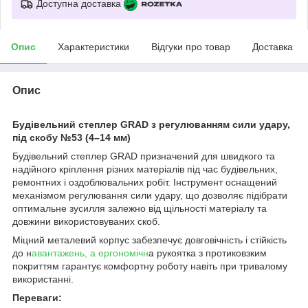
Доступна доставка
Опис
Характеристики
Відгуки про товар
Доставка
Опис
Будівельний степлер GRAD з регулюванням сили удару,
під скобу №53 (4–14 мм)
Будівельний степлер GRAD призначений для швидкого та
надійного кріплення різних матеріалів під час будівельних,
ремонтних і оздоблювальних робіт. Інструмент оснащений
механізмом регулювання сили удару, що дозволяє підібрати
оптимальне зусилля залежно від щільності матеріалу та
довжини використовуваних скоб.
Міцний металевий корпус забезпечує довговічність і стійкість
до н
авантажень, а ергономічн
а рукоятка з протиковзким
покриттям гарантує комфортну роботу навіть при тривалому
використанні.
Переваги: