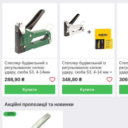
Степлер будівельний з
Степлер будівельний із
Степ
регульованою силою
регульованою силою
рег
удару, скоба 53, 4-14мм
удару, скоба 53, 4-14 мм +
удар
Grad 2821115
скоби 10 мм Grad 2821125
скоб
288,90
348,80
306
₴
₴
Купити
Купити
Акційні пропозиції та новинки
–10%