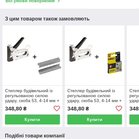
Всі умови повернення
З цим товаром також замовляють
Степлер будівельний із
Степлер будівельний із
Степ
регульованою силою
регульованою силою
рег
удару, скоба 53, 4-14 мм +
удару, скоба 53, 4-14 мм +
удар
скоби 12 мм Grad 2821125
скоби 6 мм Grad 2821125
скоб
348,80
348,80
348
₴
₴
Купити
Купити
Подібні товари компанії