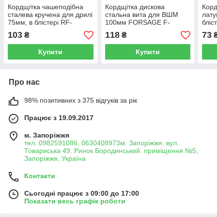
Кордщітка чашеподібна
Кордщітка дискова
Корд
сталева кручена для дрилі
стальна вита для ВШМ
лату
75мм, в блістері RF-
100мм FORSAGE F-
бліс
BCR103
BWF104
BCR
103
118
73
₴
₴
Купити
Купити
Про нас
98% позитивних з 375 відгуків за рік
Працює з 19.09.2017
м. Запоріжжя
тел. 0982591086, 0630408973м. Запоріжжя. вул.
Товариська 49. Ринок Бородинський. приміщення №5,
Запоріжжя, Україна
Контакти
Сьогодні працює з 09:00 до 17:00
Показати весь графік роботи