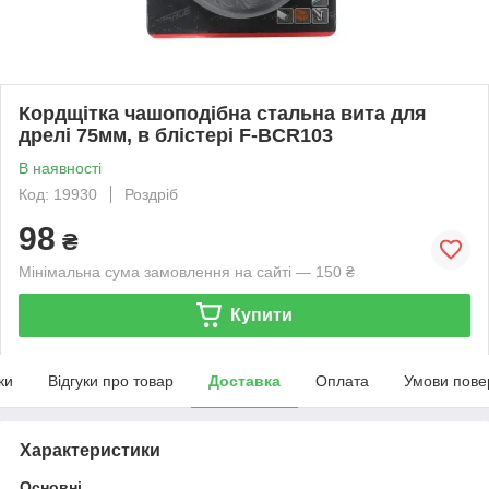
Кордщітка чашоподібна стальна вита для
дрелі 75мм, в блістері F-BCR103
В наявності
Код: 19930
Роздріб
98
₴
Мінімальна сума замовлення на сайті — 150 ₴
Купити
ки
Відгуки про товар
Доставка
Оплата
Умови пове
Характеристики
Основні