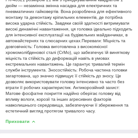
дюйм — незамінна змінна насадка для електричних та
пневматичних гайковертів. Вона розроблена для ефективного
монтажу та демонтажу кріпильних елементів, де потрібна
висока ударна стійкість. Завдяки своїй здатності витримувати
високі динамічні навантаження, ця головка ідеально підходить
для інтенсивної експлуатації на будівельних майданчиках, в
автомайстернях та слюсарних цехах.Переваги: Міцність та
довговічність: Головка виготовлена з високоякісної
хромомолібденової сталі (CrMo), що забезпечує їй виняткову
міцність та стійкість до деформацій навіть в умовах
екстремальних навантажень. Це гарантує тривалий термін
служби інструмента. Зносостійкість: Робоча частина головки
загартована, що значно підвищує її стійкість до зносу. Це
дозволяє використовувати головку інтенсивно та часто без
втрати її робочих характеристик. Антикорозійний захист:
Матове фосфатне покриття надійно оберігає головку від
впливу вологи, корозії та інших агресивних факторів
навколишнього середовища, забезпечуючи її збереження та
естетичний вигляд протягом тривалого часу.
Приховати