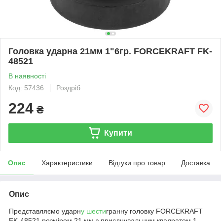
Головка ударна 21мм 1"6гр. FORCEKRAFT FK-
48521
В наявності
Код: 57436
Роздріб
224
₴
Купити
Опис
Характеристики
Відгуки про товар
Доставка
Опис
Представляємо ударн
у шести
гранну головку FORCEKRAFT
FK-48521 розміром 21 мм з приєднувальним квадратом 1