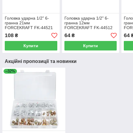
Головка ударна 1/2" 6-
Головка ударна 1/2" 6-
Голо
гранна 21мм
гранна 12мм
гра
FORCEKRAFT FK-44521
FORCEKRAFT FK-44512
FOR
108
64
64
₴
₴
Купити
Купити
Акційні пропозиції та новинки
–32%