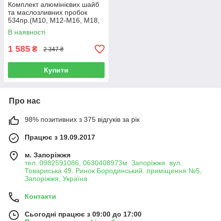
Комплект алюмінієвих шайб
та маслозливних пробок
534пр.(М10, М12-М16, М18,
М20) Forsage F-04J1063
В наявності
1 585
₴
2 347 ₴
Купити
Про нас
98% позитивних з 375 відгуків за рік
Працює з 19.09.2017
м. Запоріжжя
тел. 0982591086, 0630408973м. Запоріжжя. вул.
Товариська 49. Ринок Бородинський. приміщення №5,
Запоріжжя, Україна
Контакти
Сьогодні працює з 09:00 до 17:00