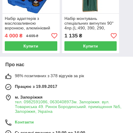
Набір адаптерів з
Набір монтувань
маслозаливною
спеціальних вигнутих 90°
воронкою, алюмінієвий
4пр.(L:490, 390, 290,
тип, 2 л ROCKFORCE RF-
150мм),в блістері
4 000
1 135
₴
₴
4 695 ₴
908G2B
ROCKFORCE RF-904U6
Купити
Купити
Про нас
98% позитивних з 378 відгуків за рік
Працює з 19.09.2017
м. Запоріжжя
тел. 0982591086, 0630408973м. Запоріжжя. вул.
Товариська 49. Ринок Бородинський. приміщення №5,
Запоріжжя, Україна
Контакти
Сьогодні працює з 10:00 до 14:00