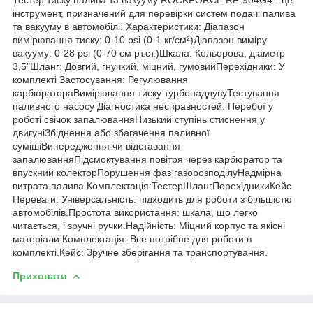
інструмент, призначений для перевірки систем подачі палива
та вакууму в автомобілі. Характеристики: Діапазон
вимірювання тиску: 0-10 psi (0-1 кг/см²)Діапазон виміру
вакууму: 0-28 psi (0-70 см рт.ст.)Шкала: Кольорова, діаметр
3,5"Шланг: Довгий, гнучкий, міцний, гумовийПерехідники: У
комплекті Застосування: Регулювання
карбюратораВимірювання тиску турбонаддувуТестування
паливного насосу Діагностика несправностей: Перебої у
роботі свічок запалюванняНизький ступінь стиснення у
двигуніЗбіднення або збагачення паливної
сумішіВипередження чи відставання
запалюванняПідсмоктування повітря через карбюратор та
впускний колекторПорушення фаз газорозподілуНадмірна
витрата палива Комплектація:ТестерШлангПерехідникиКейс
Переваги: Універсальність: підходить для роботи з більшістю
автомобілів.Простота використання: шкала, що легко
читається, і зручні ручки.Надійність: Міцний корпус та якісні
матеріали.Комплектація: Все потрібне для роботи в
комплекті.Кейс: Зручне зберігання та транспортування.
Приховати