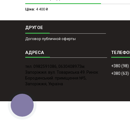
Ціна:
4 400 ₴
ДРУГОЕ
Договор публичной оферты
+380 (98)
тел. 0982591086, 0630408973м.
Запоріжжя. вул. Товариська 49. Ринок
+380 (63)
Бородинський. приміщення №5,
Запоріжжя, Україна
КНОПКА
ЗВ'ЯЗКУ