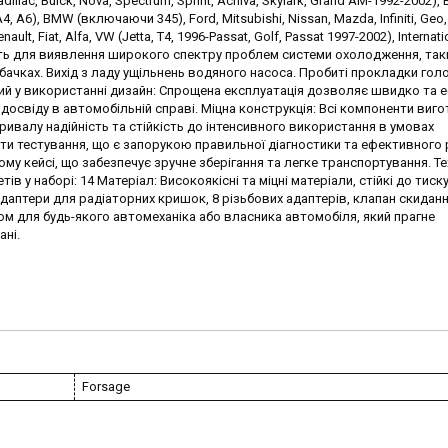
ac, Buick, Nova, Spectrum, Sprint, Achiva, Skylark, Grand AM-1992-2002), 
4, A6), BMW (включаючи 345), Ford, Mitsubishi, Nissan, Mazda, Infiniti, Geo,
nault, Fiat, Alfa, VW (Jetta, T4, 1996-Passat, Golf, Passat 1997-2002), Internati
ить для виявлення широкого спектру проблем системи охолодження, таки
ачках. Вихід з ладу ущільнень водяного насоса. Пробиті прокладки гол
стий у використанні дизайн: Спрощена експлуатація дозволяє швидко та
досвіду в автомобільній справі. Міцна конструкція: Всі компоненти виго
ривалу надійність та стійкість до інтенсивного використання в умовах
тати тестування, що є запорукою правильної діагностики та ефективного
му кейсі, що забезпечує зручне зберігання та легке транспортування. Те
ів у наборі: 14 Матеріал: Високоякісні та міцні матеріали, стійкі до тиск
даптери для радіаторних кришок, 8 різьбових адаптерів, клапан скиданн
том для будь-якого автомеханіка або власника автомобіля, який прагне
ні.
Forsage