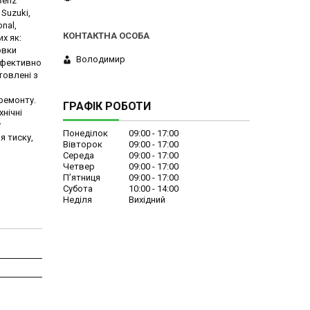
Benz
 Suzuki,
onal,
х як:
овки
Володимир
 ефективно
товлені з
 ремонту.
ГРАФІК РОБОТИ
хнічні
у
Понеділок
09:00
17:00
я тиску,
Вівторок
09:00
17:00
Середа
09:00
17:00
Четвер
09:00
17:00
Пʼятниця
09:00
17:00
Субота
10:00
14:00
Неділя
Вихідний