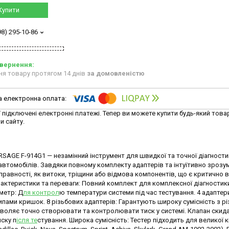
Купити
98) 295-10-86
ня товару протягом 14 днів
за домовленістю
ї підключені електронні платежі. Тепер ви можете купити будь-який това
и сайту.
SAGE F-914G1 — незамінний інструмент для швидкої та точної діагности
втомобілів. Завдяки повному комплекту адаптерів та інтуїтивно зрозу
справності, як витоки, тріщини або відмова компонентів, що є критично
актеристики та переваги: Повний комплект для комплексної діагностики
метр: Д
ля контрол
ю температури системи під час тестування. 4 адаптер
ипами кришок. 8 різьбових адаптерів: Гарантують широку сумісність з р
озволяє точно створювати та контролювати тиск у системі. Клапан скид
ску п
ісля те
стування. Широка сумісність: Тестер підходить для великої к