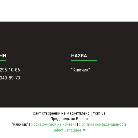
 295-10-86
"Ключик"
 040-89-73
Сайт створений на маркетплейсі
Prom.ua
Продавець на Bigl.ua
"Ключик" |
Поскаржитися на контент
|
Політика конфіденційності
Select Language
▼