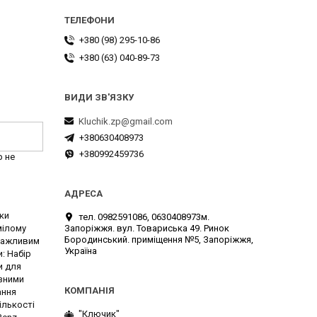
+380 (98) 295-10-86
+380 (63) 040-89-73
Kluchik.zp@gmail.com
+380630408973
+380992459736
р не
ки
тел. 0982591086, 0630408973м.
Запоріжжя. вул. Товариська 49. Ринок
мілому
Бородинський. приміщення №5, Запоріжжя,
 важливим
Україна
: Набір
и для
ізними
ання
ількості
"Ключик"