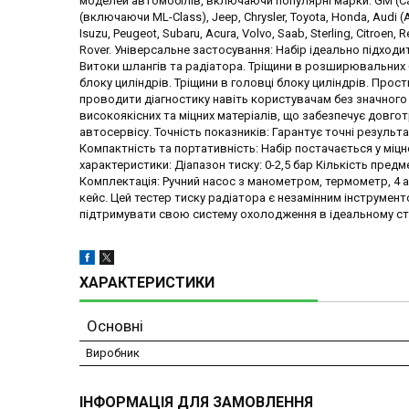
моделей автомобілів, включаючи популярні марки: GM (Cadill
(включаючи ML-Class), Jeep, Chrysler, Toyota, Honda, Audi (A
Isuzu, Peugeot, Subaru, Acura, Volvo, Saab, Sterling, Citroen, Re
Rover. Універсальне застосування: Набір ідеально підход
Витоки шлангів та радіатора. Тріщини в розширювальних б
блоку циліндрів. Тріщини в головці блоку циліндрів. Про
проводити діагностику навіть користувачам без значного 
високоякісних та міцних матеріалів, що забезпечує довгот
автосервісу. Точність показників: Гарантує точні резуль
Компактність та портативність: Набір постачається у міцно
характеристики: Діапазон тиску: 0-2,5 бар Кількість предмет
Комплектація: Ручний насос з манометром, термометр, 4 а
кейс. Цей тестер тиску радіатора є незамінним інструмен
підтримувати свою систему охолодження в ідеальному ста
ХАРАКТЕРИСТИКИ
Основні
Виробник
ІНФОРМАЦІЯ ДЛЯ ЗАМОВЛЕННЯ