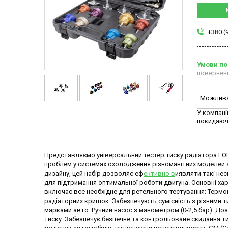
+380 (
повернен
У компані
покидаюч
Представляємо універсальний тестер тиску радіатора FOR
проблем у системах охолодження різноманітних моделей а
дизайну, цей набір дозволяє еф
ективно в
иявляти такі не
для підтримання оптимальної роботи двигуна. Основні хар
включає все необхідне для ретельного тестування: Термо
радіаторних кришок: Забезпечують сумісність з різними т
марками авто. Ручний насос з манометром (0-2,5 бар): Д
тиску: Забезпечує безпечне та контрольоване скидання ти