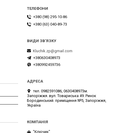
+380 (98) 295-10-86
+380 (63) 040-89-73
Kluchik.zp@gmail.com
+380630408973
+380992459736
тел. 0982591086, 0630408973м.
Запоріжжя. вул. Товариська 49. Ринок
Бородинський. приміщення №5, Запоріжжя,
Україна
"Ключик"