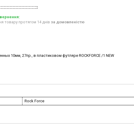
ня товару протягом 14 днів
за домовленістю
енных 10мм, 27пр., в пластиковом футляре ROCKFORCE /1 NEW
Rock Force