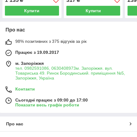
1 135
317
239
₴
₴
ROCKFORCE RF-904U6
Купити
Купити
Про нас
98% позитивних з 375 відгуків за рік
Працює з 19.09.2017
м. Запоріжжя
тел. 0982591086, 0630408973м. Запоріжжя. вул.
Товариська 49. Ринок Бородинський. приміщення №5,
Запоріжжя, Україна
Контакти
Сьогодні працює з 09:00 до 17:00
Показати весь графік роботи
Про нас