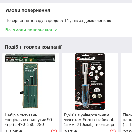
Умови повернення
Повернення товару впродовж 14 днів за домовленістю
Всі умови повернення
Подібні товари компанії
Набір монтувань
Руків'я з універсальним
Паль
спеціальних вигнутих 90°
захватом болтів і гайок (4-
цанг
4пр.(L:490, 390, 290,
15мм, 210ммL), в блістері
( t 
150мм),в блістері
Forsage F-30381
Fors