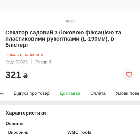
Секатор садовий з боковою фіксацією та
пластиковими рукоятками (L-190мм), в
блістері
Немає в наявності
Код: 50026
Роздріб
321
₴
ки
Відгуки про товар
Доставка
Оплата
Умови пове
Характеристики
Основні
Виробник
WMC Tools