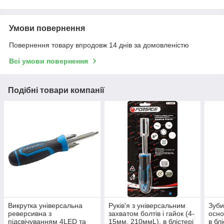
Умови повернення
Повернення товару впродовж 14 днів за домовленістю
Всі умови повернення
Подібні товари компанії
Викрутка універсальна
Руків'я з універсальним
Зуби
реверсивна з
захватом болтів і гайок (4-
осно
підсвічуванням 4LED та
15мм, 210ммL), в блістері
в бл