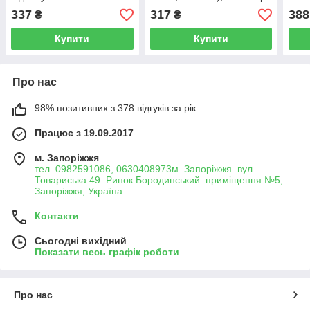
комплектом біт, L-250мм
Forsage F-30381
602
337
317
388
₴
₴
(PH1, PH2, PZ2, SL5, SL6),
у блістері Forsage
Купити
Купити
Про нас
98% позитивних з 378 відгуків за рік
Працює з 19.09.2017
м. Запоріжжя
тел. 0982591086, 0630408973м. Запоріжжя. вул.
Товариська 49. Ринок Бородинський. приміщення №5,
Запоріжжя, Україна
Контакти
Сьогодні вихідний
Показати весь графік роботи
Про нас