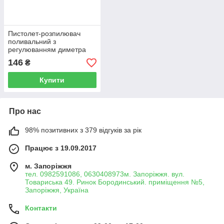
Пистолет-розпилювач
поливальний з
регулюванням диметра
розпилення та кнопкою
146
₴
фіксації WMC TOOLS WT-
TG7201030
Купити
Про нас
98% позитивних з 379 відгуків за рік
Працює з 19.09.2017
м. Запоріжжя
тел. 0982591086, 0630408973м. Запоріжжя. вул.
Товариська 49. Ринок Бородинський. приміщення №5,
Запоріжжя, Україна
Контакти