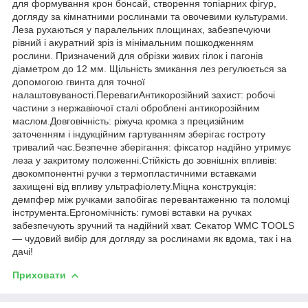
для формування крон бонсай, створення топіарних фігур,
догляду за кімнатними рослинами та овочевими культурами.
Леза рухаються у паралельних площинах, забезпечуючи
рівний і акуратний зріз із мінімальним пошкодженням
рослини. Призначений для обрізки живих гілок і пагонів
діаметром до 12 мм. Щільність змикання лез регулюється за
допомогою гвинта для точної
налаштовуваності.ПеревагиАнтикорозійний захист: робочі
частини з нержавіючої сталі оброблені антикорозійним
маслом.Довговічність: ріжуча кромка з прецизійним
заточенням і індукційним гартуванням зберігає гостроту
тривалий час.Безпечне зберігання: фіксатор надійно утримує
леза у закритому положенні.Стійкість до зовнішніх впливів:
двокомпонентні ручки з термопластичними вставками
захищені від впливу ультрафіолету.Міцна конструкція:
демпфер між ручками запобігає перевантаженню та поломці
інструмента.Ергономічність: гумові вставки на ручках
забезпечують зручний та надійний хват. Секатор WMC TOOLS
— чудовий вибір для догляду за рослинами як вдома, так і на
дачі!
Приховати