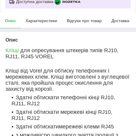
Доступна доставка
Опис
Характеристики
Відгуки про товар
Доставка
Опис
Кліщі
для опресування штекерів типів RJ10,
RJ11, RJ45 VOREL
Кліщі від Vorel для обтиску телефонних і
мережевих клем. Кліщі виготовлені з вуглецевої
сталі, яка пройшла процес окислення для
захисту від корозії.
Здатні обтискати телефонні кінці RJ10,
RJ11, RJ12
Здатні обтискати мережеві кінці RJ10,
RJ11, RJ12
Здатні обтискатимережеві клеми RJ45
з можливістю швидкого зняття ізоляції з