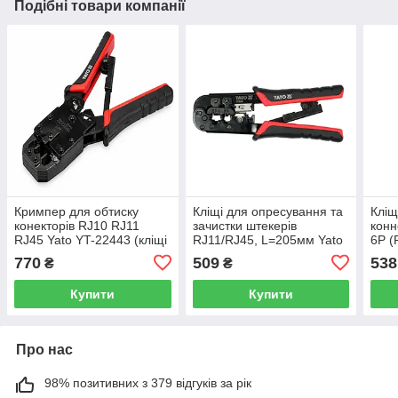
Подібні товари компанії
Кримпер для обтиску
Кліщі для опресування та
Кліщ
конекторів RJ10 RJ11
зачистки штекерів
конн
RJ45 Yato YT-22443 (кліщі
RJ11/RJ45, L=205мм Yato
6P (
для інтернет-кабелю 205
YT-22442
Fors
770
509
538
₴
₴
мм)
Купити
Купити
Про нас
98% позитивних з 379 відгуків за рік