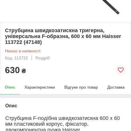
Струбцина швидкозатискна тригерна,
універсальна F-образна, 600 х 60 мм Haisser
113722 (47148)
Немає в наявності
Код: 113722
Роздріб
630
₴
Опис
Характеристики
Відгуки про товар
Доставка
Опис
Струбцина F-подібна швидкозатискна 600 х 60
мм пластиковий корпус, фіксатор,
двокомпонентна ручка Haisser