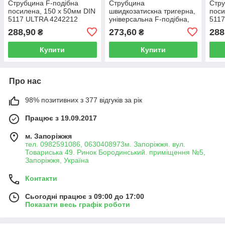
Струбцина F-подібна
Струбцина
Стру
посилена, 150 х 50мм DIN
швидкозатискна тригерна,
поси
5117 ULTRA 4242212
універсальна F-подібна,
511
150х60 мм пластиковий
288,90
273,60
288
₴
₴
корпус Sigma 4243211
Купити
Купити
Про нас
98% позитивних з 377 відгуків за рік
Працює з 19.09.2017
м. Запоріжжя
тел. 0982591086, 0630408973м. Запоріжжя. вул.
Товариська 49. Ринок Бородинський. приміщення №5,
Запоріжжя, Україна
Контакти
Сьогодні працює з 09:00 до 17:00
Показати весь графік роботи