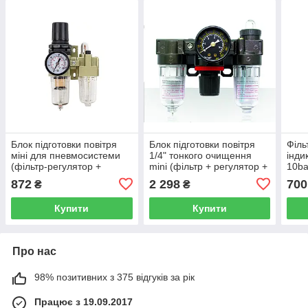
Блок підготовки повітря
Блок підготовки повітря
Філь
міні для пневмосистеми
1/4" тонкого очищення
інди
(фільтр-регулятор +
mini (фільтр + регулятор +
10ba
лубрикатор) 1/4 діапазон
маслододавач (0-10bar)
пові
872
2 298
700
₴
₴
регулювання тиску 0-10
Forsage F-SA-1100
ROC
bar Forsage
Купити
Купити
Про нас
98% позитивних з 375 відгуків за рік
Працює з 19.09.2017