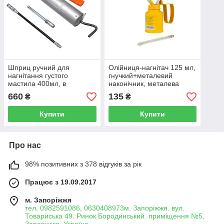
Шприц ручний для
Олійниця-нагнітач 125 мл,
нагнітання густого
гнучкий+металевий
мастила 400мл, в
наконічник, металева
комплекті з жорстким та
Sigma 6300011
660
135
₴
₴
гнучким наконечниками
ROCKFORCE RF-KCG-451
Купити
Купити
Про нас
98% позитивних з 378 відгуків за рік
Працює з 19.09.2017
м. Запоріжжя
тел. 0982591086, 0630408973м. Запоріжжя. вул.
Товариська 49. Ринок Бородинський. приміщення №5,