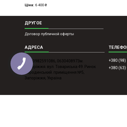
Ціна:
6 400 ₴
ДРУГОЕ
Договор публичной оферты
+380 (98)
тел. 0982591086, 0630408973м.
Запоріжжя. вул. Товариська 49. Ринок
+380 (63)
Бородинський. приміщення №5,
Запоріжжя, Україна