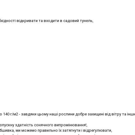
хідності відкривати та входити в садовий тунель,
140 г/м2 - завдяки цьому наші рослини добре захищені від вітру та інш
ропускну здатність сонячного випромінювання!,
бшивка, ми можемо правильно їх затягнути і відрегулювати,