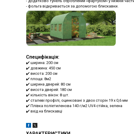
- додатково тунель оброблений «фартухом» у нижній части
- фольга відкривається за допомогою блискавки.
Специфікація:
✔️ ширина: 200 см
✔️ довжина: 450 см
✔️ висота: 200 см
✔️ площа: 8м2
✔️ ширина дверей: 80 см
✔️ висота дверей: 180 см
✔️ кількість вікон: 8 шт.
✔️ сталеві профілі, оцинковані з двох сторін 19 х 0,6 мм
✔️ Плівка поліетиленова 140 г/м2 UV4 стійка, зелена
✔️ вхід на блискавці
ХАРАКТЕРИСТИКИ