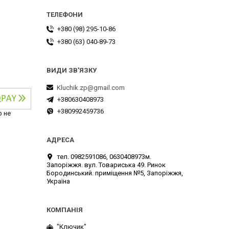
+380 (98) 295-10-86
+380 (63) 040-89-73
Kluchik.zp@gmail.com
+380630408973
+380992459736
р не
тел. 0982591086, 0630408973м.
Запоріжжя. вул. Товариська 49. Ринок
Бородинський. приміщення №5, Запоріжжя,
Україна
"Ключик"