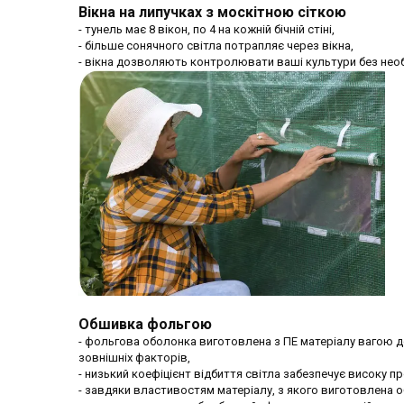
Вікна на липучках з москітною сіткою
- тунель має 8 вікон, по 4 на кожній бічній стіні,
- більше сонячного світла потрапляє через вікна,
- вікна дозволяють контролювати ваші культури без необ
Обшивка фольгою
- фольгова оболонка виготовлена з ПЕ матеріалу вагою до 
зовнішніх факторів,
- низький коефіцієнт відбиття світла забезпечує високу п
- завдяки властивостям матеріалу, з якого виготовлена о