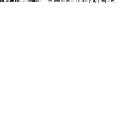
ні, який після засипання землею захищає фольгу від розриву,