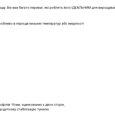
аду. Він має багато переваг, які роблять його ІДЕАЛЬНИМ для вирощува
собливо в періоди низьких температур або хмарності
офілів 19 мм, оцинкованих з двох сторін,
 додаткову стабілізацію тунелю.