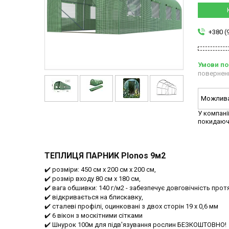
+380 (
повернен
У компані
покидаюч
ТЕПЛИЦЯ ПАРНИК Plonos 9м2
✔️ розміри: 450 см х 200 см х 200 см,
✔️ розмір входу 80 см х 180 см,
✔️ вага обшивки: 140 г/м2 - забезпечує довговічність прот
✔️ відкривається на блискавку,
✔️ сталеві профілі, оцинковані з двох сторін 19 х 0,6 мм
✔️ 6 вікон з москітними сітками
✔️ Шнурок 100м для підв'язування рослин БЕЗКОШТОВНО!