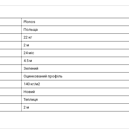
Plonos
Польща
22 кг
2 м
24 міс
4.5 м
Зелений
Оцинкований профіль
140 кг/м2
Новий
Теплиця
2 м