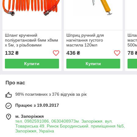
Шланг кручений
Шприц ручний для
Шлан
поліуретановий 6мм х8мм
нагнітання густого
маст
х 5м, з різьбовими
мастила 120мл
500
наконечниками 1/4 (F)
FORSTIME FT-78039A
071
132
436
78
₴
₴
x1/4 (F) KINGTUL KT-
MST
1065-5M
Купити
Купити
Про нас
98% позитивних з 376 відгуків за рік
Працює з 19.09.2017
м. Запоріжжя
тел. 0982591086, 0630408973м. Запоріжжя. вул.
Товариська 49. Ринок Бородинський. приміщення №5,
Запоріжжя, Україна