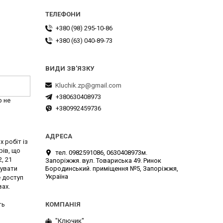
+380 (98) 295-10-86
+380 (63) 040-89-73
Kluchik.zp@gmail.com
+380630408973
р не
+380992459736
 робіт із
рів, що
тел. 0982591086, 0630408973м.
, 21
Запоріжжя. вул. Товариська 49. Ринок
Бородинський. приміщення №5, Запоріжжя,
вувати
Україна
е доступ
вах.
ть
"Ключик"