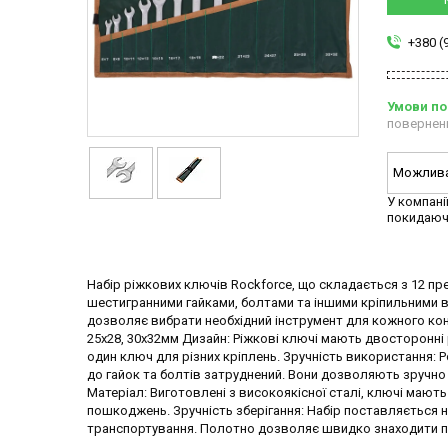
+380 (
повернен
У компані
покидаюч
Набір ріжкових ключів Rockforce, що складається з 12 пр
шестигранними гайками, болтами та іншими кріпильними в
дозволяє вибрати необхідний інструмент для кожного конкрет
25х28, 30х32мм Дизайн: Ріжкові ключі мають двосторонні 
один ключ для різних кріплень. Зручність використання: 
до гайок та болтів затруднений. Вони дозволяють зручно 
Матеріал: Виготовлені з високоякісної сталі, ключі мають в
пошкоджень. Зручність зберігання: Набір поставляється н
транспортування. Полотно дозволяє швидко знаходити по