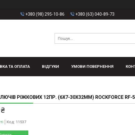
+380 (98) 295-10-86
+380 (63) 040-89-73
ВКА ТА ОПЛАТА
ВІДГУКИ
УМОВИ ПОВЕРНЕННЯ
КОН
КЛЮЧІВ РІЖКОВИХ 12ПР. (6Х7-30Х32ММ) ROCKFORCE RF-
 ₴
ті
Код:
11537
Купити