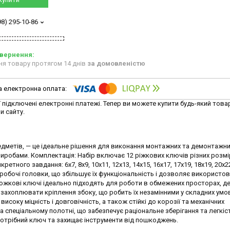
98) 295-10-86
ня товару протягом 14 днів
за домовленістю
ї підключені електронні платежі. Тепер ви можете купити будь-який това
и сайту.
едметів, — це ідеальне рішення для виконання монтажних та демонтажних
иробами. Комплектація: Набір включає 12 ріжкових ключів різних розмі
ного завдання: 6х7, 8х9, 10х11, 12х13, 14х15, 16х17, 17х19, 18х19, 20х22
робочі головки, що збільшує їх функціональність і дозволяє використо
Рожкові ключі ідеально підходять для роботи в обмежених просторах, д
захоплювати кріплення збоку, що робить їх незамінними у складних умо
исоку міцність і довговічність, а також стійкі до корозії та механічних
а спеціальному полотні, що забезпечує раціональне зберігання та легкіс
трібний ключ та захищає інструменти від пошкоджень.