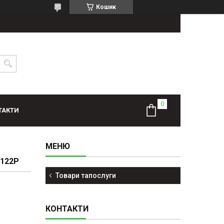
Кошик
ТАКТИ
5122P
Товари тапослуги
КОНТАКТИ