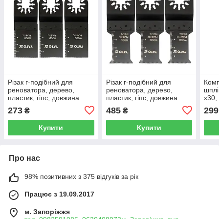
Різак г-подібний для
Різак г-подібний для
Комп
реноватора, дерево,
реноватора, дерево,
шплі
пластик, гіпс, довжина
пластик, гіпс, довжина
x30,
40*34 мм. (набір 3шт)
40*34 мм. (набір
2,4x
273
485
299
₴
₴
YATO YT-34685
3шт)YATO YT-34684
3,5x
YT-
Купити
Купити
Про нас
98% позитивних з 375 відгуків за рік
Працює з 19.09.2017
м. Запоріжжя