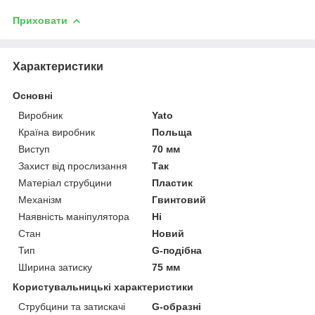
Приховати
Характеристики
Основні
Виробник
Yato
Країна виробник
Польща
Виступ
70 мм
Захист від прослизання
Так
Матеріал струбцини
Пластик
Механізм
Гвинтовий
Наявність маніпулятора
Ні
Стан
Новий
Тип
G-подібна
Ширина затиску
75 мм
Користувальницькі характеристики
Струбцини та затискачі
G-образні