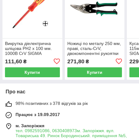
Викрутка діелектрична
Ножиці по металу 250 мм,
Куса
шліцова PH2 x 100 мм.
праві, сталь-CrV,
115м
1000В CrV SIGMA
двокомпонентні рукоятки
SIG
4008161
Sigma (4331221)
111,60
271,80
229
₴
₴
Купити
Купити
Про нас
98% позитивних з 378 відгуків за рік
Працює з 19.09.2017
м. Запоріжжя
тел. 0982591086, 0630408973м. Запоріжжя. вул.
Товариська 49. Ринок Бородинський. приміщення №5,