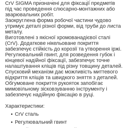
CrV SIGMA призначені для фіксації предметів
під час проведення слюсарно-монтажних або
зварювальних робіт.
Заокруглена форма робочої частини чудово
утримує деталі різної форми, від труби до листа
металу.
Виготовлені з якісної хромованадієвої сталі
(CrV). Додаткове нікельоване покриття
забезпечує стійкість до корозії та утворення іржі.
Регулювальний гвинт, для розведення губок і
кінцевої надійної фіксації, забезпечує точне
налаштування кліщів під різну товщину деталей.
Спусковий механізм дає можливість миттевого
відкриття кліщів та швидкого зняття з деталей.
Обгумоване покриття рукояток запобігає
мимовільному зісковзуванню інструменту і
забезпечує надійную фіксацію в руці.
Характеристики:
CrV сталь
Регулювальний гвинт