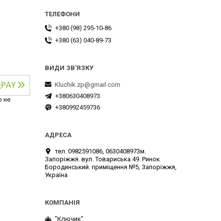
+380 (98) 295-10-86
+380 (63) 040-89-73
Kluchik.zp@gmail.com
+380630408973
р не
+380992459736
тел. 0982591086, 0630408973м.
Запоріжжя. вул. Товариська 49. Ринок
Бородинський. приміщення №5, Запоріжжя,
Україна
"Ключик"