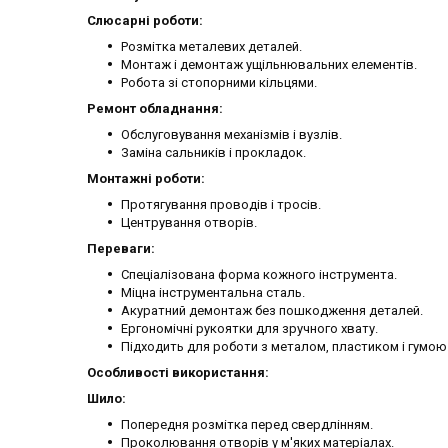
Слюсарні роботи:
Розмітка металевих деталей.
Монтаж і демонтаж ущільнювальних елементів.
Робота зі стопорними кільцями.
Ремонт обладнання:
Обслуговування механізмів і вузлів.
Заміна сальників і прокладок.
Монтажні роботи:
Протягування проводів і тросів.
Центрування отворів.
Переваги:
Спеціалізована форма кожного інструмента.
Міцна інструментальна сталь.
Акуратний демонтаж без пошкодження деталей.
Ергономічні рукоятки для зручного хвату.
Підходить для роботи з металом, пластиком і гумою
Особливості використання:
Шило:
Попередня розмітка перед свердлінням.
Проколювання отворів у м'яких матеріалах.