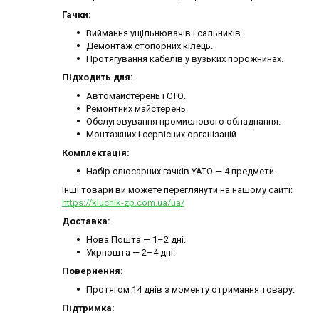
Гачки:
Виймання ущільнювачів і сальників.
Демонтаж стопорних кілець.
Протягування кабелів у вузьких порожнинах.
Підходить для:
Автомайстерень і СТО.
Ремонтних майстерень.
Обслуговування промислового обладнання.
Монтажних і сервісних організацій.
Комплектація:
Набір слюсарних гачків YATO — 4 предмети.
Інші товари ви можете переглянути на нашому сайті:
https://kluchik-zp.com.ua/ua/
Доставка:
Нова Пошта — 1–2 дні.
Укрпошта — 2–4 дні.
Повернення:
Протягом 14 днів з моменту отримання товару.
Підтримка: