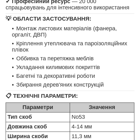
✔
Професійний ресурс
— 20 000
спрацьовувань для інтенсивного використання
💡 ОБЛАСТИ ЗАСТОСУВАННЯ:
Монтаж листових матеріалів (фанера,
оргаліт, ДВП)
Кріплення утеплювача та пароізоляційних
плівок
Оббивка та перетяжка меблів
Укладання килимових покриттів
Багетні та декоративні роботи
Збирання дерев'яних конструкцій
📋 ТЕХНІЧНІ ПАРАМЕТРИ:
Параметри
Значення
Тип скоб
No53
Довжина скоб
4-14 мм
Ширина скоби
11,3 мм