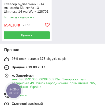
Степлер будівельний 6-14
мм, скоба 53, скоба 13,
Шпилька 14 мм Werk 128701
(62016)
Готово до відправки
654,30
₴
727 ₴
Купити
Про нас
98% позитивних з 375 відгуків за рік
Працює з 19.09.2017
м. Запоріжжя
тел. 0982591086, 0630408973м. Запоріжжя. вул.
Товариська 49. Ринок Бородинський. приміщення №5,
Запоріжжя, Україна
КНОПКА
ЗВ'ЯЗКУ
Контакти
Сьогодні вихідний