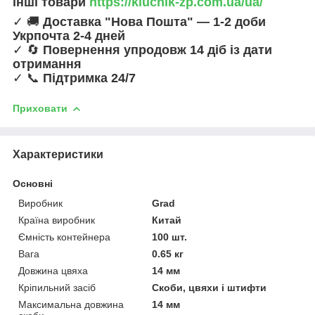
інші товари
https://kluchik-zp.com.ua/ua/
✓ 🚚
Доставка "Нова Пошта" — 1-2 доби
Укрпочта 2-4 дней
✓ 🔄
Повернення упродовж 14 діб із дати
отримання
✓ 📞
Підтримка 24/7
Приховати
Характеристики
Основні
Виробник
Grad
Країна виробник
Китай
Ємність контейнера
100 шт.
Вага
0.65 кг
Довжина цвяха
14 мм
Кріпильний засіб
Скоби, цвяхи і штифти
Максимальна довжина
14 мм