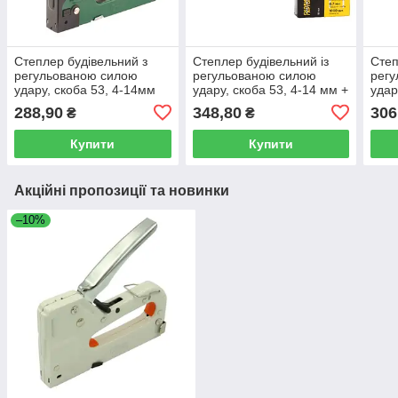
Степлер будівельний з
Степлер будівельний із
Степ
регульованою силою
регульованою силою
рег
удару, скоба 53, 4-14мм
удару, скоба 53, 4-14 мм +
удар
Grad 2821115
скоби 10 мм Grad 2821125
скоб
288,90
348,80
306
₴
₴
Купити
Купити
Акційні пропозиції та новинки
–10%