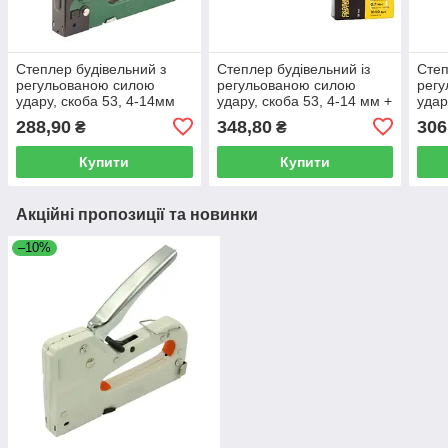
Степлер будівельний з
Степлер будівельний із
Степ
регульованою силою
регульованою силою
рег
удару, скоба 53, 4-14мм
удару, скоба 53, 4-14 мм +
удар
Grad 2821115
скоби 10 мм Grad 2821125
скоб
288,90
348,80
306
₴
₴
Купити
Купити
Акційні пропозиції та новинки
–10%