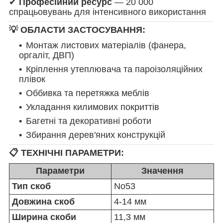
✔
Професійний ресурс
— 20 000
спрацьовувань для інтенсивного використання
💡 ОБЛАСТИ ЗАСТОСУВАННЯ:
Монтаж листових матеріалів (фанера,
оргаліт, ДВП)
Кріплення утеплювача та пароізоляційних
плівок
Оббивка та перетяжка меблів
Укладання килимових покриттів
Багетні та декоративні роботи
Збирання дерев'яних конструкцій
📋 ТЕХНІЧНІ ПАРАМЕТРИ:
Параметри
Значення
Тип скоб
No53
Довжина скоб
4-14 мм
Ширина скоби
11,3 мм