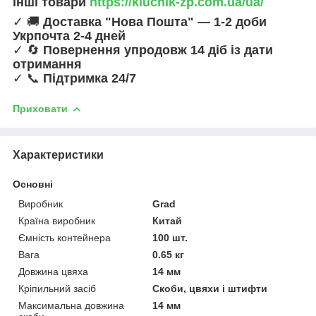
інші товари
https://kluchik-zp.com.ua/ua/
✓ 🚚
Доставка "Нова Пошта" — 1-2 доби
Укрпочта 2-4 дней
✓ 🔄
Повернення упродовж 14 діб із дати
отримання
✓ 📞
Підтримка 24/7
Приховати
Характеристики
Основні
Виробник
Grad
Країна виробник
Китай
Ємність контейнера
100 шт.
Вага
0.65 кг
Довжина цвяха
14 мм
Кріпильний засіб
Скоби, цвяхи і штифти
Максимальна довжина
14 мм