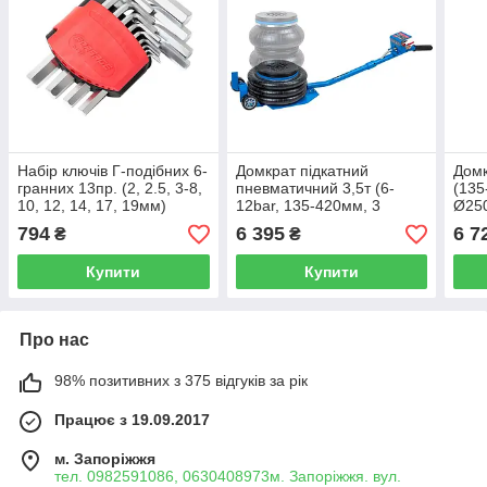
Набір ключів Г-подібних 6-
Домкрат підкатний
Домк
гранних 13пр. (2, 2.5, 3-8,
пневматичний 3,5т (6-
(135
10, 12, 14, 17, 19мм)
12bar, 135-420мм, 3
Ø250
Forsage F-5137
подушки, Ø270мм)
TRA
794
6 395
6 7
₴
₴
Forsage F-YHQD-3WT-
270A(New)
Купити
Купити
Про нас
98% позитивних з 375 відгуків за рік
Працює з 19.09.2017
м. Запоріжжя
тел. 0982591086, 0630408973м. Запоріжжя. вул.