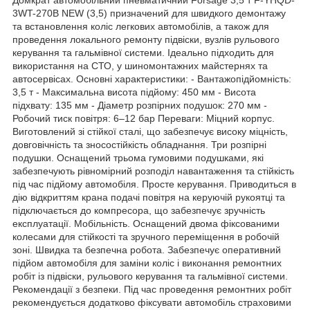
3WT-270B NEW (3,5) призначений для швидкого демонтажу
та встановлення коліс легкових автомобілів, а також для
проведення локального ремонту підвіски, вузлів рульового
керування та гальмівної системи. Ідеально підходить для
використання на СТО, у шиномонтажних майстернях та
автосервісах. Основні характеристики: - Вантажопідйомність:
3,5 т - Максимальна висота підйому: 450 мм - Висота
підхвату: 135 мм - Діаметр розпірних подушок: 270 мм -
Робочий тиск повітря: 6–12 бар Переваги: Міцний корпус.
Виготовлений зі стійкої сталі, що забезпечує високу міцність,
довговічність та зносостійкість обладнання. Три розпірні
подушки. Оснащений трьома гумовими подушками, які
забезпечують рівномірний розподіл навантаження та стійкість
під час підйому автомобіля. Просте керування. Приводиться в
дію відкриттям крана подачі повітря на керуючій рукоятці та
підключається до компресора, що забезпечує зручність
експлуатації. Мобільність. Оснащений двома фіксованими
колесами для стійкості та зручного переміщення в робочій
зоні. Швидка та безпечна робота. Забезпечує оперативний
підйом автомобіля для заміни коліс і виконання ремонтних
робіт із підвіски, рульового керування та гальмівної системи.
Рекомендації з безпеки. Під час проведення ремонтних робіт
рекомендується додатково фіксувати автомобіль страховими