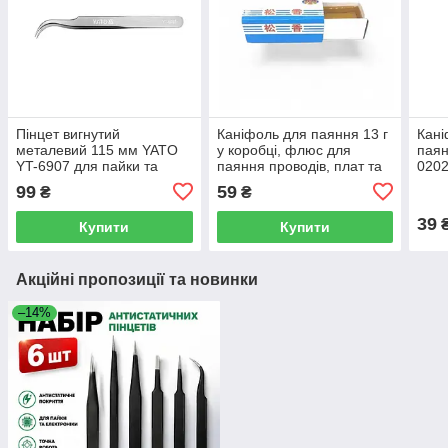
Пінцет вигнутий
Каніфоль для паяння 13 г
Кані
металевий 115 мм YATO
у коробці, флюс для
паян
YT-6907 для пайки та
паяння проводів, плат та
0202
точних робіт
електроніки
елек
99
59
₴
₴
39
Купити
Купити
Акційні пропозиції та новинки
–14%