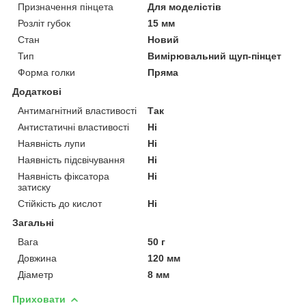
Призначення пінцета
Для моделістів
Розліт губок
15 мм
Стан
Новий
Тип
Вимірювальний щуп-пінцет
Форма голки
Пряма
Додаткові
Антимагнітний властивості
Так
Антистатичні властивості
Ні
Наявність лупи
Ні
Наявність підсвічування
Ні
Наявність фіксатора
Ні
затиску
Стійкість до кислот
Ні
Загальні
Вага
50 г
Довжина
120 мм
Діаметр
8 мм
Приховати