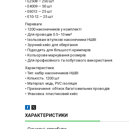
• E2508 — 250 шт
• E4009 — 50 шт
• E6012 — 25 шт
• E10-12 — 25 шт
Переваги:
• 1200 наконечників у комплекті
• Для проводів 0.5–10 мм²
• Ізольовані втулкові наконечники НШВІ
• Зручний кейс для зберігання
• Підходять для більшості кримперів
• Кольорове маркування розмірів
• Для професійного та побутового використання
Характеристики:
• Тип: набір наконечників НШВІ
• Кількість: 1200 шт
• Матеріал: мідь, PVC ізоляція
• Призначення: обтиск багатожильних проводів
• Упаковка: пластиковий кейс
ХАРАКТЕРИСТИКИ