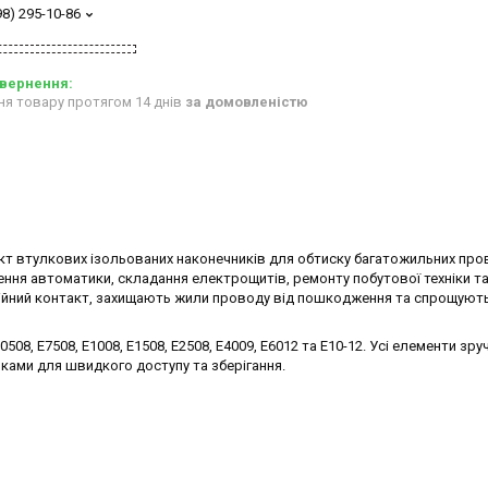
98) 295-10-86
ня товару протягом 14 днів
за домовленістю
кт втулкових ізольованих наконечників для обтиску багатожильних пров
ння автоматики, складання електрощитів, ремонту побутової техніки т
дійний контакт, захищають жили проводу від пошкодження та спрощуют
08, E7508, E1008, E1508, E2508, E4009, E6012 та E10-12. Усі елементи зру
ками для швидкого доступу та зберігання.