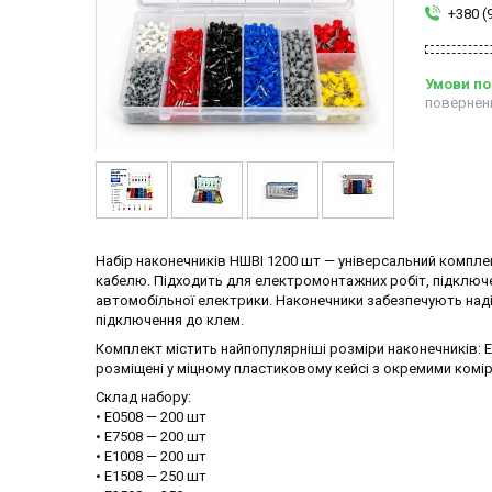
+380 (
повернен
Набір наконечників НШВІ 1200 шт — універсальний компле
кабелю. Підходить для електромонтажних робіт, підключе
автомобільної електрики. Наконечники забезпечують на
підключення до клем.
Комплект містить найпопулярніші розміри наконечників: E05
розміщені у міцному пластиковому кейсі з окремими комір
Склад набору:
• E0508 — 200 шт
• E7508 — 200 шт
• E1008 — 200 шт
• E1508 — 250 шт