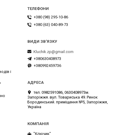
+380 (98) 295-10-86
+380 (63) 040-89-73
Kluchik.zp@gmail.com
+380630408973
+380992459736
одів і
а
ь
тел. 0982591086, 0630408973м.
чно
Запоріжжя. вул. Товариська 49. Ринок
Бородинський. приміщення №5, Запоріжжя,
Україна
"Ключик"