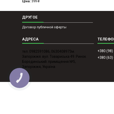
Ціна:
399 ₴
ДРУГОЕ
Договор публичной оферты
+380 (98)
тел. 0982591086, 0630408973м.
Запоріжжя. вул. Товариська 49. Ринок
+380 (63)
Бородинський. приміщення №5,
Запоріжжя, Україна
КНОПКА
ЗВ'ЯЗКУ