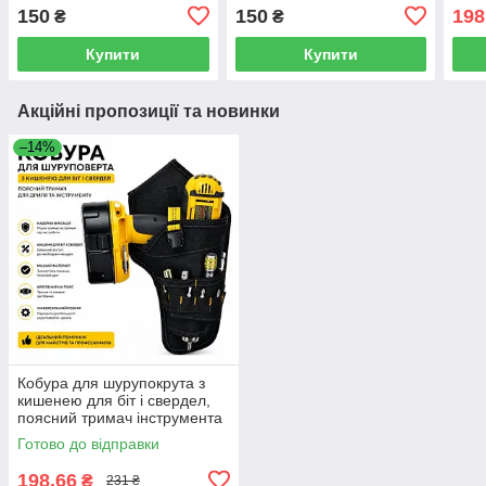
ножиць, поліестер,
ножиць поліестер чорна
інст
150
150
198
₴
₴
зелена, 250х90 мм
250×90 мм
Купити
Купити
Акційні пропозиції та новинки
–14%
Кобура для шурупокрута з
кишенею для біт і свердел,
поясний тримач інструмента
Готово до відправки
198,66
₴
231 ₴