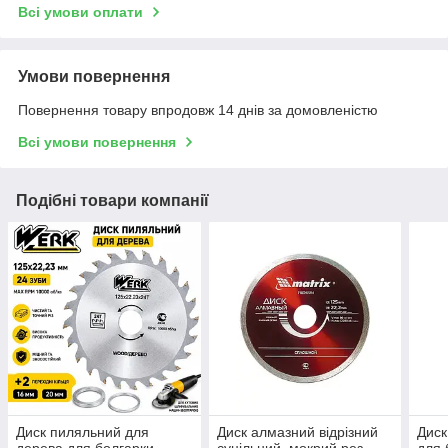
Всі умови оплати
Умови повернення
Повернення товару впродовж 14 днів за домовленістю
Всі умови повернення
Подібні товари компанії
Диск пиляльний для
Диск алмазний відрізний
Диск
дерева для болгарки
суцільний, мокрий рез,
для 