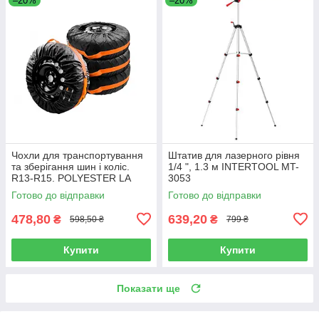
–20%
–20%
Чохли для транспортування
Штатив для лазерного рівня
та зберігання шин і коліс.
1/4 ", 1.3 м INTERTOOL MT-
R13-R15. POLYESTER LA
3053
140105M
Готово до відправки
Готово до відправки
478,80
639,20
₴
₴
598,50 ₴
799 ₴
Купити
Купити
Показати ще