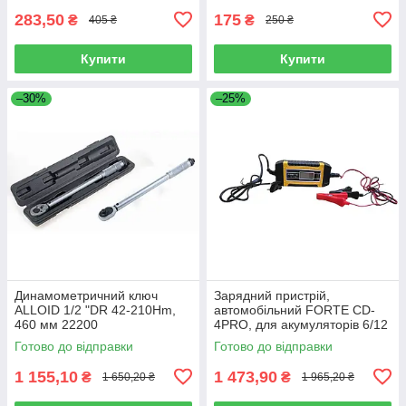
283,50
175
₴
₴
405 ₴
250 ₴
Купити
Купити
–30%
–25%
Динамометричний ключ
Зарядний пристрій,
ALLOID 1/2 "DR 42-210Hm,
автомобільний FORTE CD-
460 мм 22200
4PRO, для акумуляторів 6/12
В ємністю до 140Аг (90641)
Готово до відправки
Готово до відправки
1 155,10
1 473,90
₴
₴
1 650,20 ₴
1 965,20 ₴