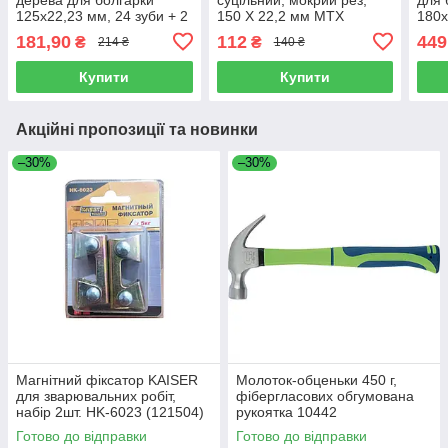
125х22,23 мм, 24 зуби + 2
150 Х 22,2 мм MTX
180х
кільця 16 і 20 мм. Werk
731859
перх
181,90
112
449
₴
₴
214 ₴
140 ₴
36094
Werk
Купити
Купити
Акційні пропозиції та новинки
–30%
–30%
Магнітний фіксатор KAISER
Молоток-обценьки 450 г,
для зварювальних робіт,
фібергласових обгумована
набір 2шт. HK-6023 (121504)
рукоятка 10442
Готово до відправки
Готово до відправки