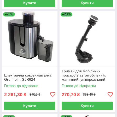
Купити
Купити
–25%
–20%
Тримач для мобільних
Електрична соковижималка
пристроїв автомобільний,
Grunhelm GJR624
магнітний, універсальний
LAVITA LA HU0363
Готово до відправки
Готово до відправки
2 261,30
270,70
₴
₴
3 015 ₴
338,40 ₴
Купити
Купити