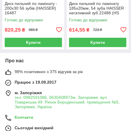
Диск пильний по ламінату -
Диск пильний по ламінату
200х30 56 зубів (HAISSER)
185х20мм, 54 зуба HAISSER
16487
негативний зуб 22488 (HS
109098/4311633)
Готово до відправки
Готово до відправки
820,25
614,55
₴
₴
965 ₴
723 ₴
Купити
Купити
Про нас
98% позитивних з 375 відгуків за рік
Працює з 19.09.2017
м. Запоріжжя
тел. 0982591086, 0630408973м. Запоріжжя. вул.
Товариська 49. Ринок Бородинський. приміщення №5,
Запоріжжя, Україна
Контакти
Сьогодні вихідний