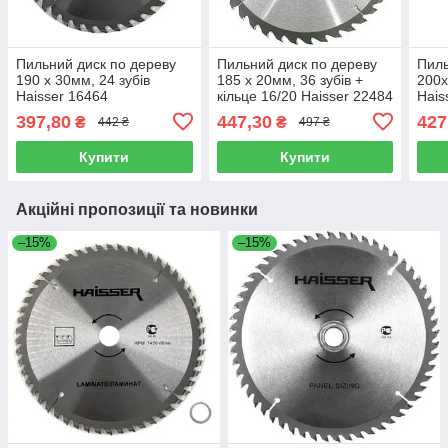
Пильний диск по дереву
Пильний диск по дереву
Пиль
190 х 30мм, 24 зубів
185 х 20мм, 36 зубів +
200х
Haisser 16464
кільце 16/20 Haisser 22484
Hais
(HS109005/4311624)
(HS109097/4311623)
1090
397,80
447,30
427
₴
₴
442 ₴
497 ₴
Купити
Купити
Акційні пропозиції та новинки
–15%
–15%